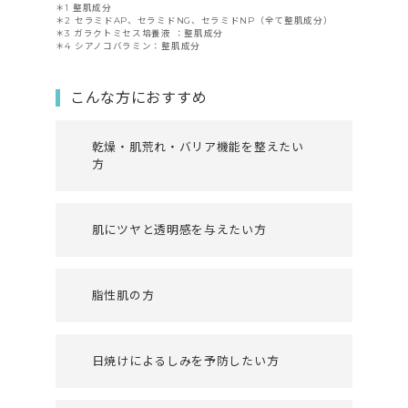
＊1 整肌成分
＊2 セラミドAP、セラミドNG、セラミドNP（全て整肌成分）
＊3 ガラクトミセス培養液 ：整肌成分
＊4 シアノコバラミン：整肌成分
こんな方におすすめ
乾燥・肌荒れ・バリア機能を整えたい
方
肌にツヤと透明感を与えたい方
脂性肌の方
日焼けによるしみを予防したい方