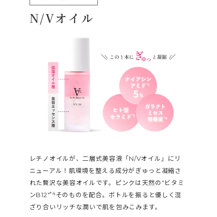
N/Vオイル
レチノオイルが、二層式美容液「N/Vオイル」にリ
ニューアル！肌環境を整える成分がぎゅっと凝縮さ
れた贅沢な美容オイルです。ピンクは天然の"ビタミ
*4
ンB12"
そのものを配合。ボトルを振ると優しく混
ざり合いリッチな潤いで肌を包みこみます。