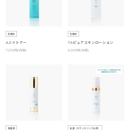
化粧水
化粧水
AZ-Pトナー
TAピュアスキンローション
7,000円(内税)
6,000円(内税)
美容液
乳液（カウンセリング必須）