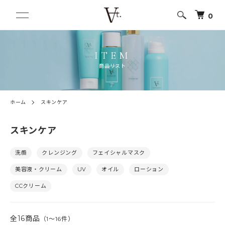
0
ITEM
商品リスト
ホーム
スキンケア
スキンケア
カテゴリー一覧
洗顔
クレンジング
フェイシャルマスク
美容液・クリーム
UV
オイル
ローション
CCクリーム
全16商品
（1〜16件）